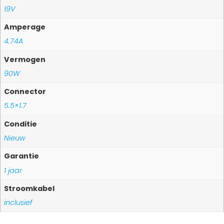
19V
Amperage
4.74A
Vermogen
90W
Connector
5.5×1.7
Conditie
Nieuw
Garantie
1 jaar
Stroomkabel
inclusief