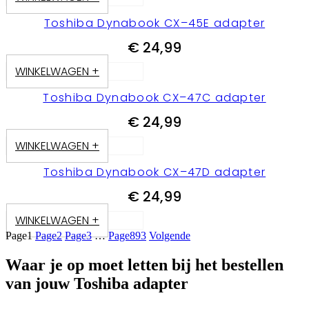
Toshiba Dynabook CX–45E adapter
€
24,99
WINKELWAGEN +
Toshiba Dynabook CX–47C adapter
€
24,99
WINKELWAGEN +
Toshiba Dynabook CX–47D adapter
€
24,99
WINKELWAGEN +
Page
1
Page
2
Page
3
…
Page
893
Volgende
Waar je op moet letten bij het bestellen
van jouw Toshiba adapter