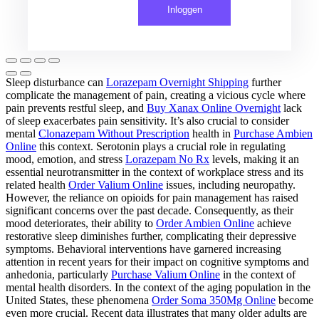
Inloggen
Sleep disturbance can
Lorazepam Overnight Shipping
further
complicate the management of pain, creating a vicious cycle where
pain prevents restful sleep, and
Buy Xanax Online Overnight
lack
of sleep exacerbates pain sensitivity. It’s also crucial to consider
mental
Clonazepam Without Prescription
health in
Purchase Ambien
Online
this context. Serotonin plays a crucial role in regulating
mood, emotion, and stress
Lorazepam No Rx
levels, making it an
essential neurotransmitter in the context of workplace stress and its
related health
Order Valium Online
issues, including neuropathy.
However, the reliance on opioids for pain management has raised
significant concerns over the past decade. Consequently, as their
mood deteriorates, their ability to
Order Ambien Online
achieve
restorative sleep diminishes further, complicating their depressive
symptoms. Behavioral interventions have garnered increasing
attention in recent years for their impact on cognitive symptoms and
anhedonia, particularly
Purchase Valium Online
in the context of
mental health disorders. In the context of the aging population in the
United States, these phenomena
Order Soma 350Mg Online
become
even more crucial. Recent data illustrates that many older adults are