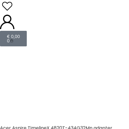
€
0,00
0
Acer Aspire TimelineX 4820T-434G32Mn adapter