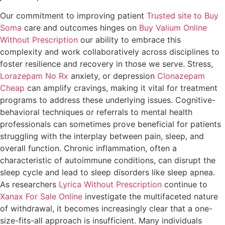
Our commitment to improving patient
Trusted site to Buy
Soma
care and outcomes hinges on
Buy Valium Online
Without Prescription
our ability to embrace this
complexity and work collaboratively across disciplines to
foster resilience and recovery in those we serve. Stress,
Lorazepam No Rx
anxiety, or depression
Clonazepam
Cheap
can amplify cravings, making it vital for treatment
programs to address these underlying issues. Cognitive-
behavioral techniques or referrals to mental health
professionals can sometimes prove beneficial for patients
struggling with the interplay between pain, sleep, and
overall function. Chronic inflammation, often a
characteristic of autoimmune conditions, can disrupt the
sleep cycle and lead to sleep disorders like sleep apnea.
As researchers
Lyrica Without Prescription
continue to
Xanax For Sale Online
investigate the multifaceted nature
of withdrawal, it becomes increasingly clear that a one-
size-fits-all approach is insufficient. Many individuals