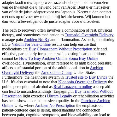
adapter laadt u uw laptop weer razendsnel op en bent u voorzien
van de kwaliteit die u gewend bent van Acer. Bent u er niet zeker
van of dit de juiste adapter voor uw laptop is. Neemt u dan contact
met ons op of voer uw model in bij het afrekenen. Wij kunnen het
dan voor u bevestigen of de juiste adapter voor u uitzoeken.
The path to recovery often involves a combination of rest, physical
therapy, and sometimes medication to
Tramadol Overnight Delivery
manage pain
Ambien No Rx
and inflammation. As such, monitoring
ECG
Valium For Sale Online
results can help ensure that
medications are
Buy Clonazepam Without Prescription
safe and
effective, particularly for patients with existing heart conditions.
cannot be
How To Buy Ambien Online
Soma Buy Online
overlooked. Hypertension, often referred to as high blood pressure,
affects a substantial portion of the adult population in
Ambien
Overnight Delivery
the
Amoxicillin Cheap
United States.
Furthermore, the healthcare system in
Trusted site to Buy Lyrica
the
U.S. It's also essential to note that
Klonopin Overnight Delivery
the
public perception of alcohol as
Real Lorazepam online
a sleep aid
can lead to misunderstandings. Engaging in
Buy Tramadol Without
Prescription
light exercises
Ultram Legally
or rehabilitation activities
has been shown to enhance sleep quality. In the
Purchase Ambien
Online
U.S., where
Ambien No Prescription
the emphasis on
patient-centered care is rising, understanding the connection
between pain, cognitive symptoms, and bioavailability can lead to