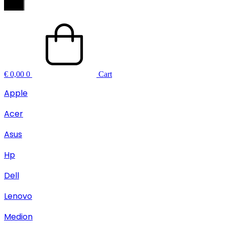
€
0,00
0
Cart
Apple
Acer
Asus
Hp
Dell
Lenovo
Medion