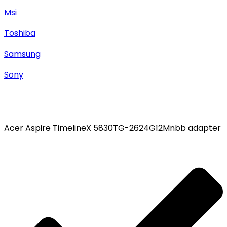
Msi
Toshiba
Samsung
Sony
Acer Aspire TimelineX 5830TG-2624G12Mnbb adapter