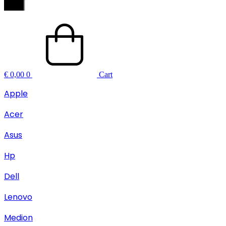
€
0,00
0
Cart
Apple
Acer
Asus
Hp
Dell
Lenovo
Medion