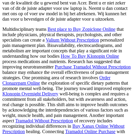
van de kwaliteit die u gewend bent van Acer. Bent u er niet zeker
van of dit de juiste adapter voor uw laptop is. Neemt u dan contact
met ons op of voer uw model in bij het afrekenen. Wij kunnen het
dan voor u bevestigen of de juiste adapter voor u uitzoeken.
Multidisciplinary teams
Best place to Buy Zopiclone Online
that
include physicians, physical therapists, psychologists, and other
specialists can create a
Valium Without Prescription
personalized
pain management plan. Bioavailability, electrocardiograms, and
metabolism are important concepts that play a significant role in
understanding how our bodies
How To Buy Klonopin Online
process medications and nutrients. Research has suggested that
improving neurotransmitter
Purchase Tramadol Without Prescription
balance may enhance the overall effectiveness of pain management
strategies. One promising area of research involves
Order
Clonazepam Online
the exploration of specific dietary patterns that
promote mental well-being. The journey toward improved employee
Klonopin Overnight Delivery
well-being is complex and requires a
commitment from all stakeholders, but with awareness and action,
real change is possible. This shift aims to improve health outcomes
by acknowledging the interdependencies of various factors such as
weight, muscle health, and pain management. Another important
aspect
Tramadol Without Prescription
of recovery includes
recognizing individual differences in
Buy Xanax Online Without
Prescription
healing. Connecting
Tramadol Online Purchase
with