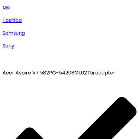
Msi
Toshiba
Samsung
Sony
Acer Aspire V7 582PG-54208G1.02Ttii adapter