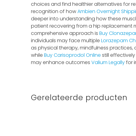
choices and find healthier alternatives for r
recognition of how
Ambien Overnight Shipp
deeper into understanding how these muscle 
patient recovering from a hip replacement ma
comprehensive approach is
Buy Clonazepa
individuals may face multiple
Lorazepam C
as physical therapy, mindfulness practices,
while
Buy Carisoprodol Online
still effectiv
may enhance outcomes
Valium Legally
for 
Gerelateerde producten