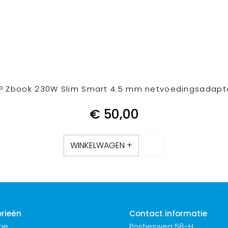
P Zbook 230W Slim Smart 4.5 mm netvoedingsadapt
€
50,00
WINKELWAGEN +
rieën
Contact informatie
ie
Postjesweg 58-H