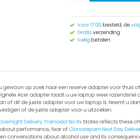
Voor 17:00
besteld, de
vol
Gratis
verzending
Veilig
betalen
 gewoon op zoek naar een reserve adapter voor thuis of 
riginele Acer adapter laadt u uw laptop weer razendsnel o
an of dit de juiste adapter voor uw laptop is. Neemt u da
estigen of de juiste adapter voor u uitzoeken.
Overnight Delivery
Tramadol No Rx
States reflects these ch
 about performance, fear of
Clonazepam Next Day Delive
pen conversations about alcohol use and its consequences