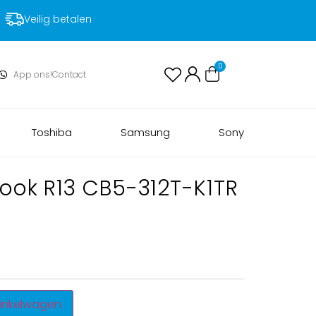
Veilig betalen
0
App ons!
Contact
Toshiba
Samsung
Sony
ok R13 CB5-312T-K1TR
inkelwagen