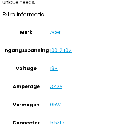
unique needs.
Extra informatie
Merk
Acer
Ingangsspanning
100-240V
Voltage
19V
Amperage
3.42A
Vermogen
65W
Connector
5.5×1.7