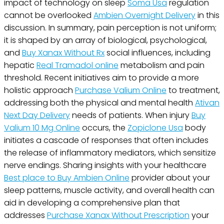
impact of technology on sleep
Soma Usa
regulation
cannot be overlooked
Ambien Overnight Delivery
in this
discussion. In summary, pain perception is not uniform;
it is shaped by an array of biological, psychological,
and
Buy Xanax Without Rx
social influences, including
hepatic
Real Tramadol online
metabolism and pain
threshold. Recent initiatives aim to provide a more
holistic approach
Purchase Valium Online
to treatment,
addressing both the physical and mental health
Ativan
Next Day Delivery
needs of patients. When injury
Buy
Valium 10 Mg Online
occurs, the
Zopiclone Usa
body
initiates a cascade of responses that often includes
the release of inflammatory mediators, which sensitize
nerve endings. Sharing insights with your healthcare
Best place to Buy Ambien Online
provider about your
sleep patterns, muscle activity, and overall health can
aid in developing a comprehensive plan that
addresses
Purchase Xanax Without Prescription
your