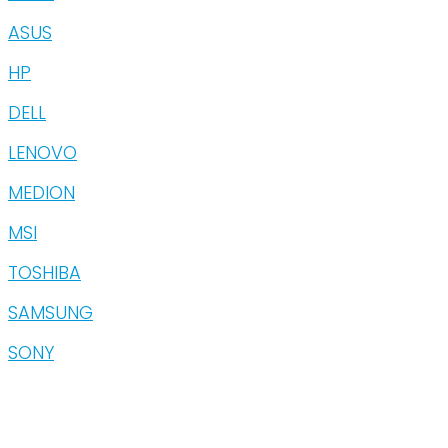
ASUS
HP
DELL
LENOVO
MEDION
MSI
TOSHIBA
SAMSUNG
SONY