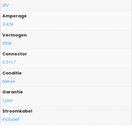
19V
Amperage
3.42A
Vermogen
65W
Connector
5.5×1.7
Conditie
Nieuw
Garantie
1 jaar
Stroomkabel
inclusief