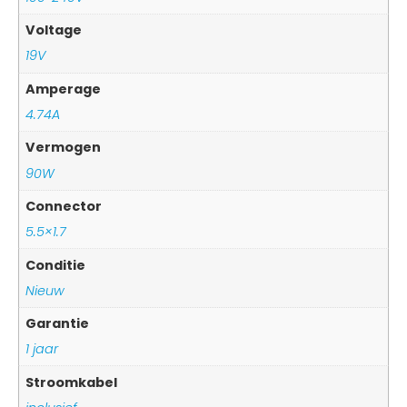
Voltage
19V
Amperage
4.74A
Vermogen
90W
Connector
5.5×1.7
Conditie
Nieuw
Garantie
1 jaar
Stroomkabel