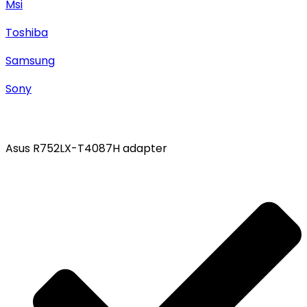
Msi
Toshiba
Samsung
Sony
Asus R752LX-T4087H adapter