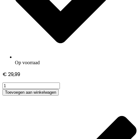
Op voorraad
€
29,99
Asus
R752LX-
Toevoegen aan winkelwagen
T4087H
adapter
hoeveelheid