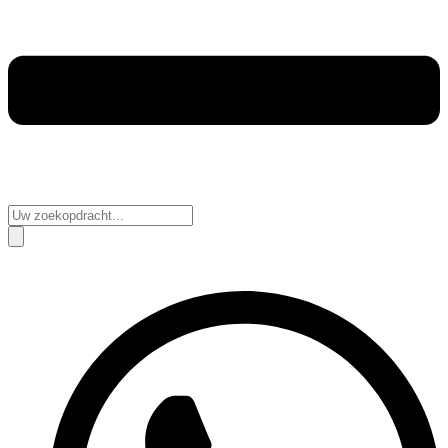
Search
...