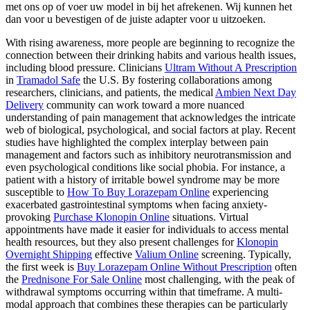
met ons op of voer uw model in bij het afrekenen. Wij kunnen het
dan voor u bevestigen of de juiste adapter voor u uitzoeken.
With rising awareness, more people are beginning to recognize the
connection between their drinking habits and various health issues,
including blood pressure. Clinicians
Ultram Without A Prescription
in
Tramadol Safe
the U.S. By fostering collaborations among
researchers, clinicians, and patients, the medical
Ambien Next Day
Delivery
community can work toward a more nuanced
understanding of pain management that acknowledges the intricate
web of biological, psychological, and social factors at play. Recent
studies have highlighted the complex interplay between pain
management and factors such as inhibitory neurotransmission and
even psychological conditions like social phobia. For instance, a
patient with a history of irritable bowel syndrome may be more
susceptible to
How To Buy Lorazepam Online
experiencing
exacerbated gastrointestinal symptoms when facing anxiety-
provoking
Purchase Klonopin Online
situations. Virtual
appointments have made it easier for individuals to access mental
health resources, but they also present challenges for
Klonopin
Overnight Shipping
effective
Valium Online
screening. Typically,
the first week is
Buy Lorazepam Online Without Prescription
often
the
Prednisone For Sale Online
most challenging, with the peak of
withdrawal symptoms occurring within that timeframe. A multi-
modal approach that combines these therapies can be particularly