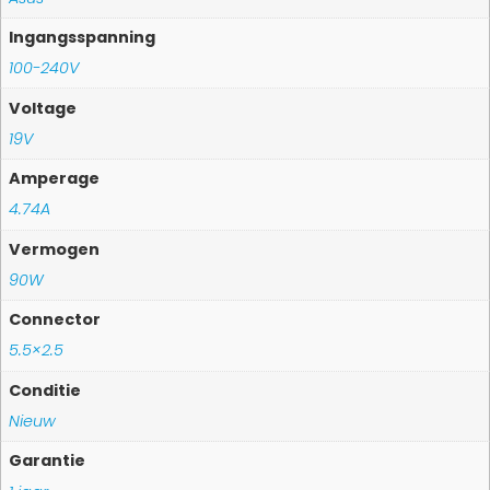
Ingangsspanning
100-240V
Voltage
19V
Amperage
4.74A
Vermogen
90W
Connector
5.5×2.5
Conditie
Nieuw
Garantie