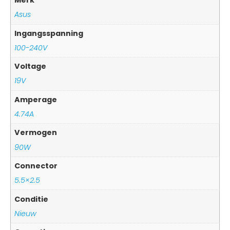
Merk
Asus
Ingangsspanning
100-240V
Voltage
19V
Amperage
4.74A
Vermogen
90W
Connector
5.5×2.5
Conditie
Nieuw