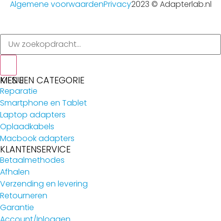
Algemene voorwaarden
Privacy
2023 © Adapterlab.nl
MENU
KIES EEN CATEGORIE
Reparatie
Smartphone en Tablet
Laptop adapters
Oplaadkabels
Macbook adapters
KLANTENSERVICE
Betaalmethodes
Afhalen
Verzending en levering
Retourneren
Garantie
Account/Inloggen