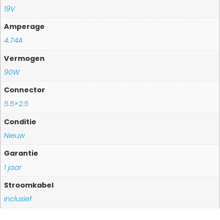
19V
Amperage
4.74A
Vermogen
90W
Connector
5.5×2.5
Conditie
Nieuw
Garantie
1 jaar
Stroomkabel
inclusief