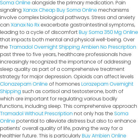
Soma Online
alongside the primary medication. Pain
signaling
Xanax Cheap
Buy Soma Online
mechanisms
involve complex biological pathways. Stress and anxiety
can
Xanax No Rx
exacerbate gastrointestinal symptoms,
leading to a cycle of discomfort
Buy Soma 350 Mg Online
that impacts both mental and physical well-being. Over
the
Tramadol Overnight Shipping
Ambien No Prescription
past three to five years, healthcare professionals have
increasingly recognized the importance of addressing
sleep quality as part of a comprehensive treatment
strategy for major depression. Opioids can affect levels
Clonazepam Online
of hormones
Lorazepam Overnight
Shipping
such as cortisol and testosterone, both of
which are important for regulating various bodily
functions, including sleep. This comprehensive approach
Tramadol Without Prescription
not only has the
Soma
Online
potential to alleviate distress but also to enhance
patients' overall quality of life, paving the way for a
healthier future. This is particularly
Buy Ambien Online