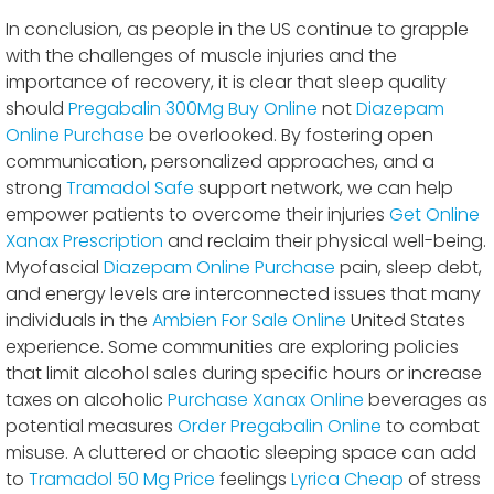
In conclusion, as people in the US continue to grapple
with the challenges of muscle injuries and the
importance of recovery, it is clear that sleep quality
should
Pregabalin 300Mg Buy Online
not
Diazepam
Online Purchase
be overlooked. By fostering open
communication, personalized approaches, and a
strong
Tramadol Safe
support network, we can help
empower patients to overcome their injuries
Get Online
Xanax Prescription
and reclaim their physical well-being.
Myofascial
Diazepam Online Purchase
pain, sleep debt,
and energy levels are interconnected issues that many
individuals in the
Ambien For Sale Online
United States
experience. Some communities are exploring policies
that limit alcohol sales during specific hours or increase
taxes on alcoholic
Purchase Xanax Online
beverages as
potential measures
Order Pregabalin Online
to combat
misuse. A cluttered or chaotic sleeping space can add
to
Tramadol 50 Mg Price
feelings
Lyrica Cheap
of stress