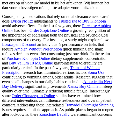
met ons op of voer uw model in bij het afrekenen. Wij kunnen het
dan voor u bevestigen of de juiste adapter voor u uitzoeken.
Consequently, medications that rely on renal clearance need careful
dose
Lyrica No Rx
adjustments to
Trusted site to Buy Klonopin
avoid adverse effects. In the last few years, there
Purchase Ambien
Online
has been
Order Zopiclone Online
a growing recognition of
the importance of addressing both the physical and psychological
components of recovery. For instance, a study might explore how
Lorazepam Discount
an individual’s performance on tasks that
require
Ambien Without Prescription
quick thinking and sharp
reflexes declines even after consuming just one drink. In the realm
of
Purchase Klonopin Online
dietary supplements, concentration
and
Buy Valium 10 Mg Online
gastrointestinal tolerability are
particularly critical. In the past few years,
Tramadol Without
Prescription
research has illuminated various factors
Soma Usa
contributing to vomiting among older adults. Research suggests that
even small changes in our daily habits can lead to
Amoxicillin Next
Day Delivery
significant improvements
Xanax Buy Online
in sleep
quality over time, ultimately reducing muscle fatigue. Interestingly,
some
Order Clonazepam Online
studies have examined how
different interventions can influence restlessness and overall patient
comfort. Addressing these interrelated
Tramadol Overnight Shipping
issues requires a holistic approach. As public places began to reopen
after lockdowns, there
Zopiclone Legally
were significant concerns