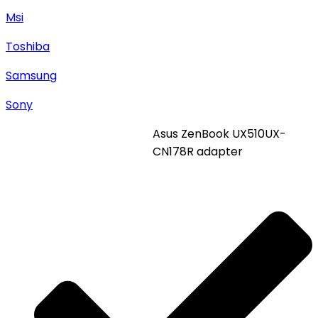
Msi
Toshiba
Samsung
Sony
Asus ZenBook UX510UX-
CN178R adapter