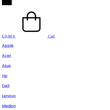
€
0,00
0
Cart
Apple
Acer
Asus
Hp
Dell
Lenovo
Medion