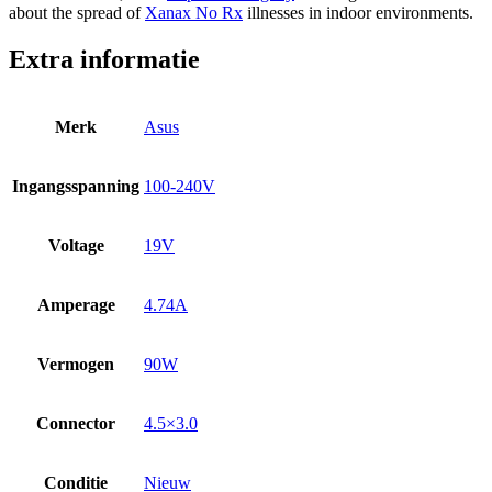
about the spread of
Xanax No Rx
illnesses in indoor environments.
Extra informatie
Merk
Asus
Ingangsspanning
100-240V
Voltage
19V
Amperage
4.74A
Vermogen
90W
Connector
4.5×3.0
Conditie
Nieuw