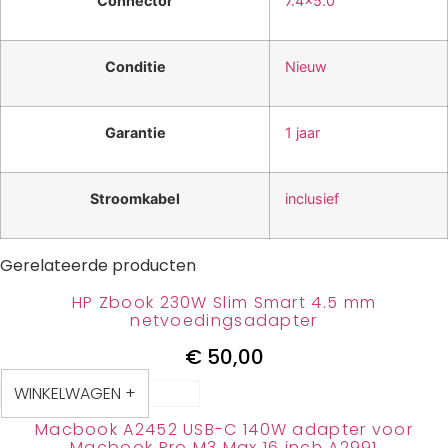
Connector
7.4×5.0
Conditie
Nieuw
Garantie
1 jaar
Stroomkabel
inclusief
Gerelateerde producten
HP Zbook 230W Slim Smart 4.5 mm
netvoedingsadapter
€
50,00
WINKELWAGEN +
Macbook A2452 USB-C 140W adapter voor
Macbook Pro M3 Max 16 inch A2991