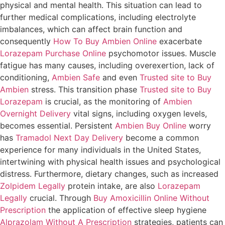
physical and mental health. This situation can lead to
further medical complications, including electrolyte
imbalances, which can affect brain function and
consequently
How To Buy Ambien Online
exacerbate
Lorazepam Purchase Online
psychomotor issues. Muscle
fatigue has many causes, including overexertion, lack of
conditioning,
Ambien Safe
and even
Trusted site to Buy
Ambien
stress. This transition phase
Trusted site to Buy
Lorazepam
is crucial, as the monitoring of
Ambien
Overnight Delivery
vital signs, including oxygen levels,
becomes essential. Persistent
Ambien Buy Online
worry
has
Tramadol Next Day Delivery
become a common
experience for many individuals in the United States,
intertwining with physical health issues and psychological
distress. Furthermore, dietary changes, such as increased
Zolpidem Legally
protein intake, are also
Lorazepam
Legally
crucial. Through
Buy Amoxicillin Online Without
Prescription
the application of effective sleep hygiene
Alprazolam Without A Prescription
strategies, patients can