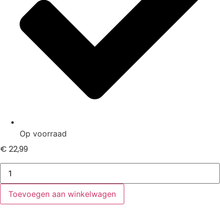
Op voorraad
€
22,99
HP
G42-
461tx
adapter
Toevoegen aan winkelwagen
hoeveelheid