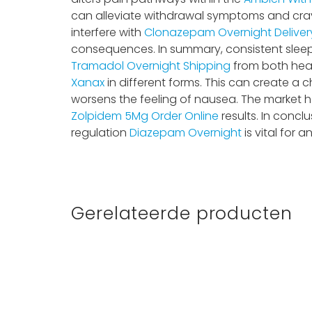
can alleviate withdrawal symptoms and cravi
interfere with
Clonazepam Overnight Deliver
consequences. In summary, consistent sleep 
Tramadol Overnight Shipping
from both heal
Xanax
in different forms. This can create a 
worsens the feeling of nausea. The market 
Zolpidem 5Mg Order Online
results. In concl
regulation
Diazepam Overnight
is vital for a
Gerelateerde producten