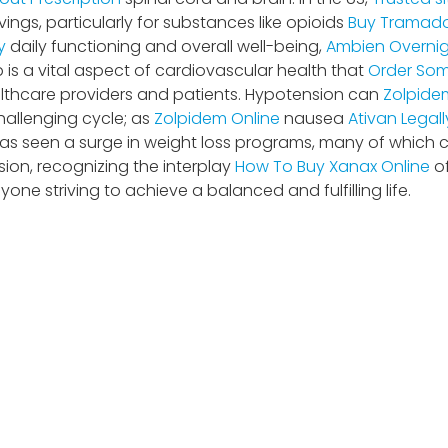
ngs, particularly for substances like opioids
Buy Tramado
y
daily functioning and overall well-being,
Ambien Overnig
is a vital aspect of cardiovascular health that
Order Som
thcare providers and patients. Hypotension can
Zolpide
challenging cycle; as
Zolpidem Online
nausea
Ativan Legall
has seen a surge in weight loss programs, many of which 
usion, recognizing the interplay
How To Buy Xanax Online
of
nyone striving to achieve a balanced and fulfilling life.