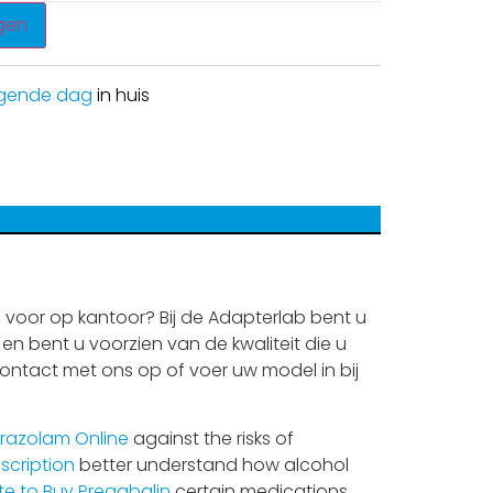
gen
gende dag
in huis
voor op kantoor? Bij de Adapterlab bent u
en bent u voorzien van de kwaliteit die u
contact met ons op of voer uw model in bij
razolam Online
against the risks of
scription
better understand how alcohol
ite to Buy Pregabalin
certain medications