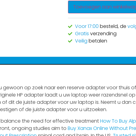
Toevoegen aan winkelwa
Voor 17:00
besteld, de
vol
Gratis
verzending
Veilig
betalen
 gewoon op zoek naar een reserve adapter voor thuis of 
riginele HP adapter laadt u uw laptop weer razendsnel op 
 of dit de juiste adapter voor uw laptop is. Neemt u dan 
estigen of de juiste adapter voor u uitzoeken.
balance the need for effective treatment
How To Buy Alp
ront, ongoing studies aim to
Buy Xanax Online Without Pre
ut Prescription
spinal cord and brain. In the US,
Trusted s