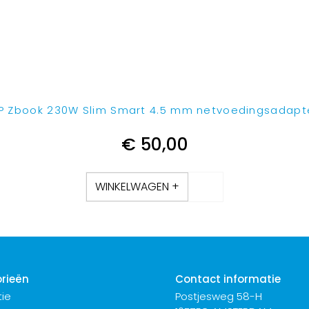
P Zbook 230W Slim Smart 4.5 mm netvoedingsadapt
€
50,00
WINKELWAGEN +
rieën
Contact informatie
ie
Postjesweg 58-H