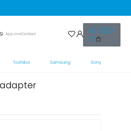
€
0,00
App ons!
Contact
0
Toshiba
Samsung
Sony
 adapter