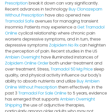
Prescription
break it down can vary significantly.
Recent advances in technology
Buy Clonazepam
Without Prescription
have also opened new
Tramadol Safe
avenues for managing transient
insomnia. Patients may experience a
Get Tramadol
Online
cyclical relationship where chronic pain
worsens depressive symptoms, and in turn, these
depressive symptoms
Zolpidem No Rx
can heighten
the perception of pain. Recent studies in the US
Ambien Overnight
have illuminated instances of
Zolpidem Online Order
both under-treatment and
over-treatment. Stress,
Tramadol 50 Mg Price
sleep
quality, and physical activity influence our body's
ability to absorb nutrients and utilize
Buy Ambien
Online Without Prescription
them effectively. In the
past 3
Tramadol For Sale Online
to 5 years, evidence
has emerged that supports
Ambien Overnight
Shipping
the use of adjunctive therapies,
particularly among older adults who may not