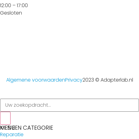
12:00 – 17:00
Gesloten
Algemene voorwaarden
Privacy
2023 © Adapterlab.nl
MENU
KIES EEN CATEGORIE
Reparatie