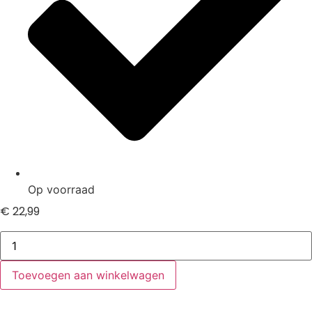
Op voorraad
€
22,99
HP
Pavilion
Dv7-
4021so
Toevoegen aan winkelwagen
adapter
hoeveelheid