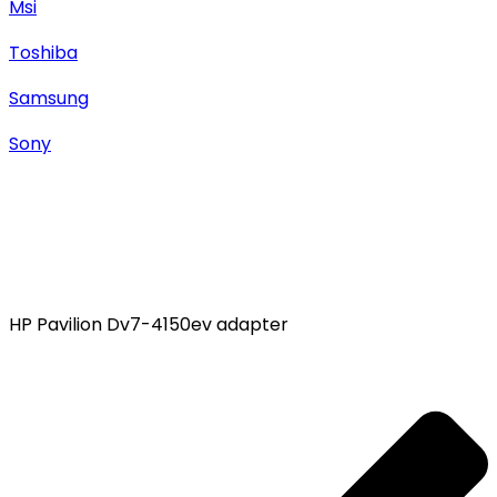
Msi
Toshiba
Samsung
Sony
HP Pavilion Dv7-4150ev adapter