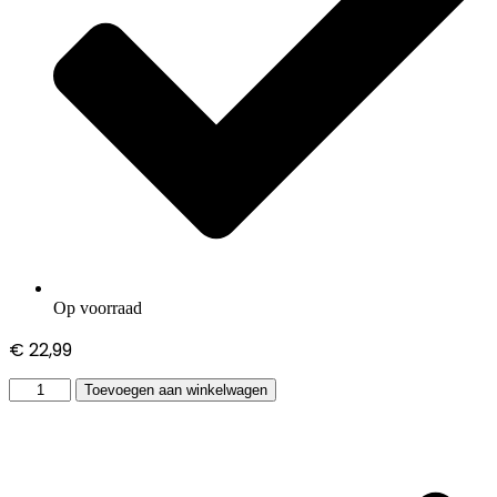
Op voorraad
€
22,99
HP
Toevoegen aan winkelwagen
Pavilion
Dv7-
4150ev
adapter
hoeveelheid