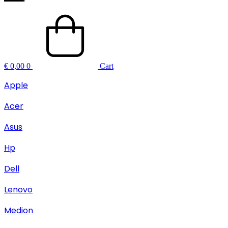
€
0,00
0
Cart
Apple
Acer
Asus
Hp
Dell
Lenovo
Medion