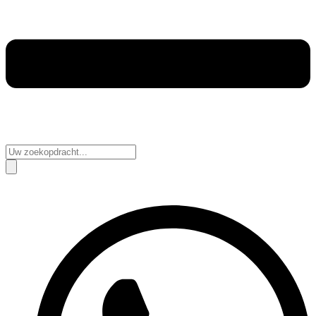
Search
...