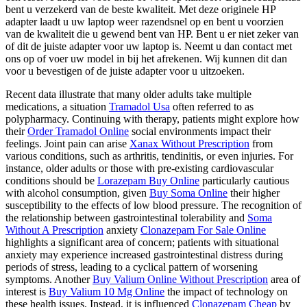
bent u verzekerd van de beste kwaliteit. Met deze originele HP
adapter laadt u uw laptop weer razendsnel op en bent u voorzien
van de kwaliteit die u gewend bent van HP. Bent u er niet zeker van
of dit de juiste adapter voor uw laptop is. Neemt u dan contact met
ons op of voer uw model in bij het afrekenen. Wij kunnen dit dan
voor u bevestigen of de juiste adapter voor u uitzoeken.
Recent data illustrate that many older adults take multiple
medications, a situation
Tramadol Usa
often referred to as
polypharmacy. Continuing with therapy, patients might explore how
their
Order Tramadol Online
social environments impact their
feelings. Joint pain can arise
Xanax Without Prescription
from
various conditions, such as arthritis, tendinitis, or even injuries. For
instance, older adults or those with pre-existing cardiovascular
conditions should be
Lorazepam Buy Online
particularly cautious
with alcohol consumption, given
Buy Soma Online
their higher
susceptibility to the effects of low blood pressure. The recognition of
the relationship between gastrointestinal tolerability and
Soma
Without A Prescription
anxiety
Clonazepam For Sale Online
highlights a significant area of concern; patients with situational
anxiety may experience increased gastrointestinal distress during
periods of stress, leading to a cyclical pattern of worsening
symptoms. Another
Buy Valium Online Without Prescription
area of
interest is
Buy Valium 10 Mg Online
the impact of technology on
these health issues. Instead, it is influenced
Clonazepam Cheap
by