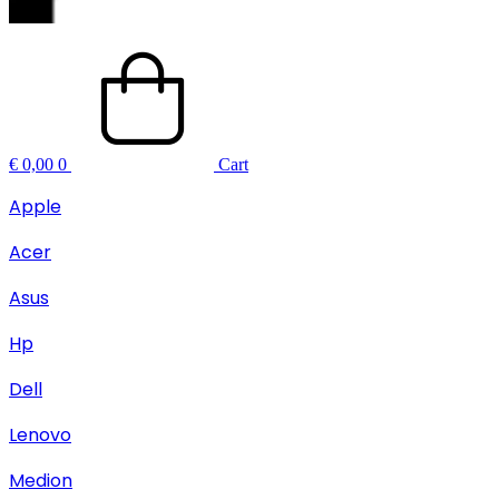
€
0,00
0
Cart
Apple
Acer
Asus
Hp
Dell
Lenovo
Medion