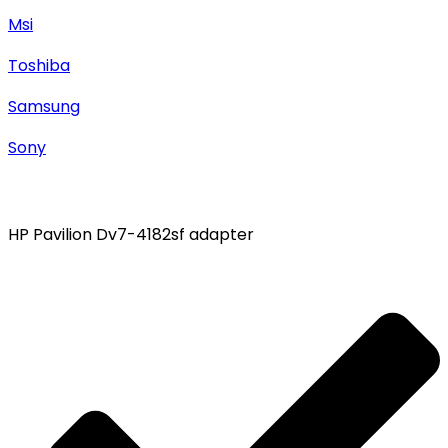
Msi
Toshiba
Samsung
Sony
HP Pavilion Dv7-4182sf adapter