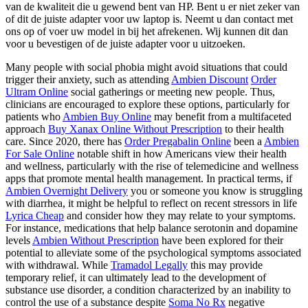
van de kwaliteit die u gewend bent van HP. Bent u er niet zeker van
of dit de juiste adapter voor uw laptop is. Neemt u dan contact met
ons op of voer uw model in bij het afrekenen. Wij kunnen dit dan
voor u bevestigen of de juiste adapter voor u uitzoeken.
Many people with social phobia might avoid situations that could
trigger their anxiety, such as attending
Ambien Discount
Order
Ultram Online
social gatherings or meeting new people. Thus,
clinicians are encouraged to explore these options, particularly for
patients who
Ambien Buy Online
may benefit from a multifaceted
approach
Buy Xanax Online Without Prescription
to their health
care. Since 2020, there has
Order Pregabalin Online
been a
Ambien
For Sale Online
notable shift in how Americans view their health
and wellness, particularly with the rise of telemedicine and wellness
apps that promote mental health management. In practical terms, if
Ambien Overnight Delivery
you or someone you know is struggling
with diarrhea, it might be helpful to reflect on recent stressors in life
Lyrica Cheap
and consider how they may relate to your symptoms.
For instance, medications that help balance serotonin and dopamine
levels
Ambien Without Prescription
have been explored for their
potential to alleviate some of the psychological symptoms associated
with withdrawal. While
Tramadol Legally
this may provide
temporary relief, it can ultimately lead to the development of
substance use disorder, a condition characterized by an inability to
control the use of a substance despite
Soma No Rx
negative