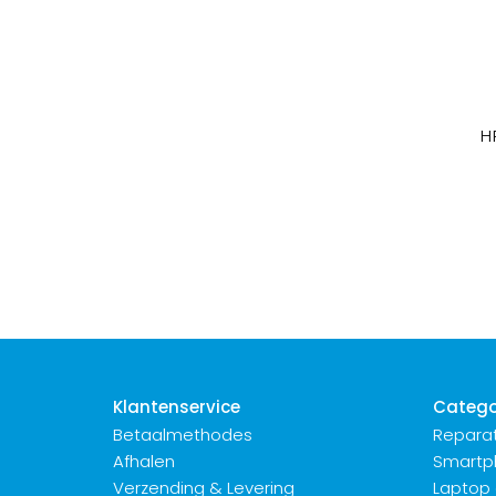
H
Klantenservice
Catego
Betaalmethodes
Reparat
Afhalen
Smartp
Verzending & Levering
Laptop