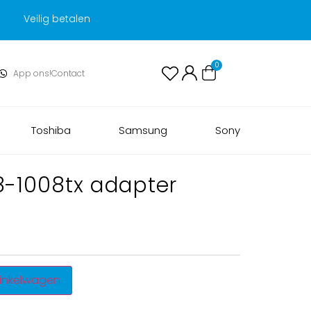
Veilig betalen
0
App ons!
Contact
Toshiba
Samsung
Sony
8-1008tx adapter
inkelwagen