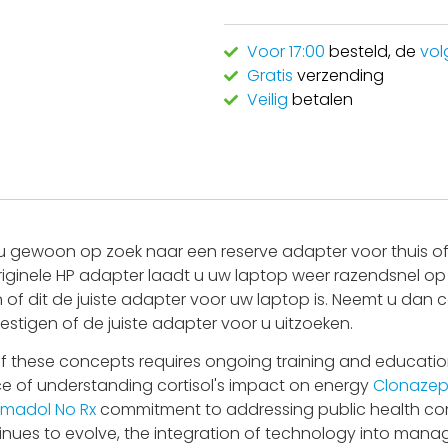
Voor 17:00
besteld, de
vol
Gratis
verzending
Veilig
betalen
 gewoon op zoek naar een reserve adapter voor thuis of 
riginele HP adapter laadt u uw laptop weer razendsnel op 
 of dit de juiste adapter voor uw laptop is. Neemt u dan 
estigen of de juiste adapter voor u uitzoeken.
n of these concepts requires ongoing training and educati
ce of understanding cortisol's impact on energy
Clonazep
amadol No Rx
commitment to addressing public health c
inues to evolve, the integration of technology into man