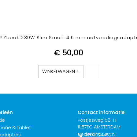
P Zbook 230W Slim Smart 4.5 mm netvoedingsadapt
€
50,00
WINKELWAGEN +
rieën
Contact informatie
ie
Postjesweg 58-H
1057EC AMSTERDAM
hone & tablet
Nederland
 adapters
020 - 2445212