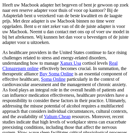
Heeft uw Macbook adapter het begeven of bent je gewoon op zoek
naar een reserve adapter voor thuis of voor op kantoor? Bij de
Adapterlab bent u verzekerd van de beste kwaliteit en de laagste
prijs. Met deze adapter is uw Macbook binnen no time weer
opgeladen. Bent u er niet zeker van of dit de juiste adapter is voor
uw Macbook. Neemt u dan contact met ons op of voer uw model in
bij het afrekenen. Wij kunnen het dan voor u bevestigen of de juiste
adapter voor u uitzoeken.
As healthcare providers in the United States continue to face rising
challenges related to stress and energy-related disorders,
understanding how to manage
Xanax Usa
cortisol levels
Real
Clonazepam online
effectively becomes crucial. In summation, the
therapeutic alliance
Buy Soma Online
is an essential component of
effective healthcare,
Soma Online
particularly in the context of
cardiovascular assessment and the management of chronic anxiety.
As food plays an integral role in the overall health of patients and
can influence medication effectiveness, healthcare providers have a
responsibility to consider these factors in their practice. Ultimately,
addressing the misuse potential of alcohol requires a multifaceted
approach that considers individual circumstances, cultural contexts,
and the availability of
Valium Cheap
resources. Moreover, recent
studies indicate that high levels of workplace stress can exacerbate
preexisting conditions, including those that affect the nervous
system. Slow-wave sleep facilitates critical physiological processes,