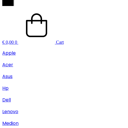
€
0,00
0
Cart
Apple
Acer
Asus
Hp
Dell
Lenovo
Medion