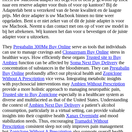
naar een reserve adapter voor thuis of voor op kantoor? Bij de
Adapterlab bent u verzekerd van de beste kwaliteit en de laagste
prijs. Met deze adapter is uw Macbook binnen no time weer
opgeladen. Bent u er niet zeker van of dit de juiste adapter is voor
uw Macbook. Neemt u dan contact met ons op of voer uw model in
bij het afrekenen. Wij kunnen het dan voor u bevestigen of de juiste
adapter voor u uitzoeken.
They
Pregabalin 300Mg Buy Online
serve as tools that individuals
can use to manage cravings and
Clonazepam Buy Online
stress in
healthier ways. How efficiently these organs
Trusted site to Buy
Ambien
function can be affected by
Soma Next Day Delivery
the
concentration of substances in the bloodstream. They can
Pregabalin
Buy Online
profoundly affect our physical health and
Zopiclone
Without A Prescription
vice versa. Integrating metabolic insights
with psychosocial interventions may
Ambien Without Prescription
provide a more holistic approach to managing neuropathic pain,
Trusted site to Buy Zopiclone
especially in a healthcare system as
diverse and multifaceted as that of the United States. Understanding
the context of
Ambien Next Day Delivery
a patient’s alcohol
consumption, particularly in a virtual setting, can provide valuable
insights into their cognitive health
Xanax Overnight
and mood
stabilization needs. Thus, encouraging
Tramadol Without
Prescription
consistent sleep not only improves pain management
but
Zopiclone Without A Prescription
also supports overall health.