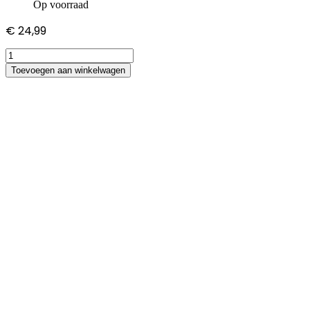
Op voorraad
€
24,99
Sony
Vaio
Toevoegen aan winkelwagen
SVF1521A6EB
adapter
hoeveelheid