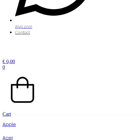
App ons!
Contact
€
0,00
0
Cart
Apple
Acer