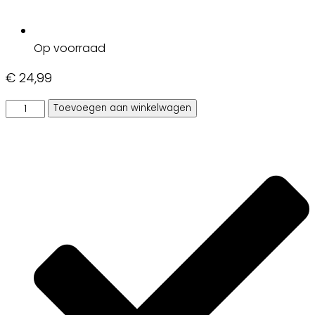
Op voorraad
€
24,99
Sony
Toevoegen aan winkelwagen
Vaio
SVF1532C5E3
adapter
hoeveelheid