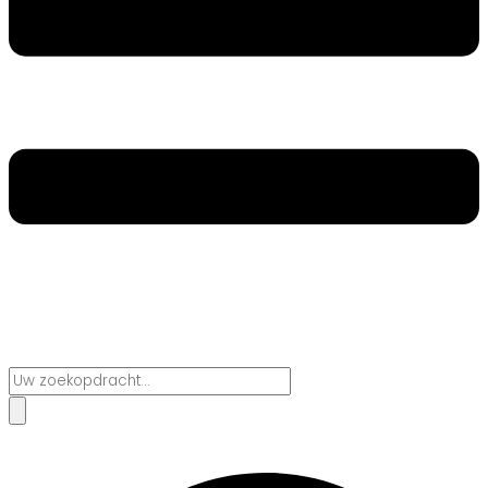
Search
...