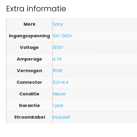
Extra informatie
Merk
Sony
Ingangsspanning
100-240V
Voltage
19.5V
Amperage
4.7A
Vermogen
90W
Connector
6.0×4.4
Conditie
Nieuw
Garantie
1 jaar
Stroomkabel
inclusief