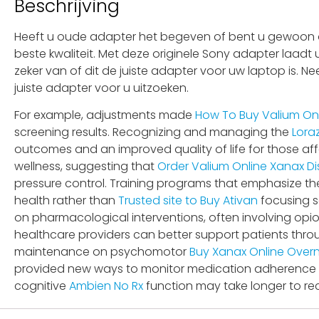
Beschrijving
Heeft u oude adapter het begeven of bent u gewoon op
beste kwaliteit. Met deze originele Sony adapter laadt
zeker van of dit de juiste adapter voor uw laptop is. 
juiste adapter voor u uitzoeken.
For example, adjustments made
How To Buy Valium On
screening results. Recognizing and managing the
Lora
outcomes and an improved quality of life for those a
wellness, suggesting that
Order Valium Online
Xanax D
pressure control. Training programs that emphasize the
health rather than
Trusted site to Buy Ativan
focusing so
on pharmacological interventions, often involving opio
healthcare providers can better support patients thro
maintenance on psychomotor
Buy Xanax Online Overn
provided new ways to monitor medication adherence and 
cognitive
Ambien No Rx
function may take longer to re