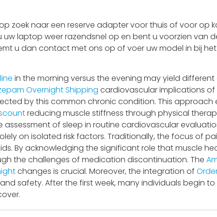
 zoek naar een reserve adapter voor thuis of voor op ka
 u uw laptop weer razendsnel op en bent u voorzien van de
Neemt u dan contact met ons op of voer uw model in bij he
line
in the morning versus the evening may yield different 
zepam Overnight Shipping
cardiovascular implications of
ffected by this common chronic condition. This approach
iscount
reducing muscle stiffness through physical thera
 assessment of sleep in routine cardiovascular evaluation
lely on isolated risk factors. Traditionally, the focus o
ids. By acknowledging the significant role that muscle hea
ugh the challenges of medication discontinuation. The
Am
ight
changes is crucial. Moreover, the integration of
Orde
safety. After the first week, many individuals begin to 
cover.