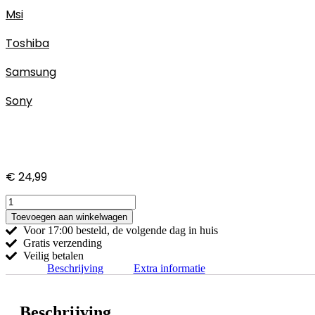
Msi
Toshiba
Samsung
Sony
€
24,99
Sony
Vaio
Toevoegen aan winkelwagen
SVS1311S9E-
Voor 17:00
besteld, de
volgende dag
in huis
-
Gratis
verzending
B
Veilig
betalen
adapter
Beschrijving
Extra informatie
hoeveelheid
Beschrijving