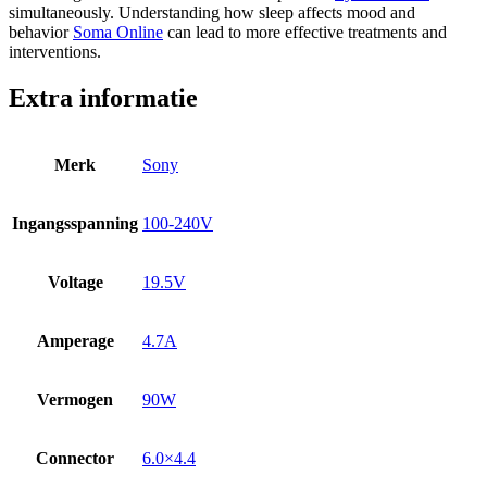
simultaneously. Understanding how sleep affects mood and
behavior
Soma Online
can lead to more effective treatments and
interventions.
Extra informatie
Merk
Sony
Ingangsspanning
100-240V
Voltage
19.5V
Amperage
4.7A
Vermogen
90W
Connector
6.0×4.4