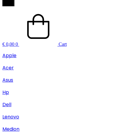
€
0,00
0
Cart
Apple
Acer
Asus
Hp
Dell
Lenovo
Medion