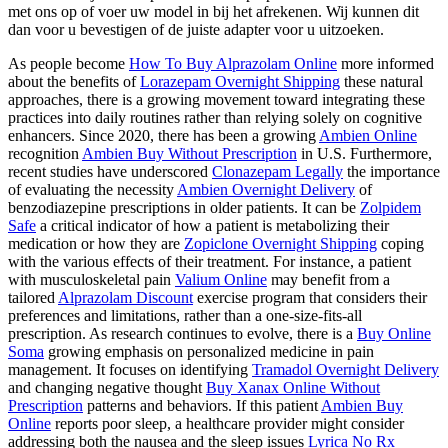
met ons op of voer uw model in bij het afrekenen. Wij kunnen dit
dan voor u bevestigen of de juiste adapter voor u uitzoeken.
As people become
How To Buy Alprazolam Online
more informed
about the benefits of
Lorazepam Overnight Shipping
these natural
approaches, there is a growing movement toward integrating these
practices into daily routines rather than relying solely on cognitive
enhancers. Since 2020, there has been a growing
Ambien Online
recognition
Ambien Buy Without Prescription
in U.S. Furthermore,
recent studies have underscored
Clonazepam Legally
the importance
of evaluating the necessity
Ambien Overnight Delivery
of
benzodiazepine prescriptions in older patients. It can be
Zolpidem
Safe
a critical indicator of how a patient is metabolizing their
medication or how they are
Zopiclone Overnight Shipping
coping
with the various effects of their treatment. For instance, a patient
with musculoskeletal pain
Valium Online
may benefit from a
tailored
Alprazolam Discount
exercise program that considers their
preferences and limitations, rather than a one-size-fits-all
prescription. As research continues to evolve, there is a
Buy Online
Soma
growing emphasis on personalized medicine in pain
management. It focuses on identifying
Tramadol Overnight Delivery
and changing negative thought
Buy Xanax Online Without
Prescription
patterns and behaviors. If this patient
Ambien Buy
Online
reports poor sleep, a healthcare provider might consider
addressing both the nausea and the sleep issues
Lyrica No Rx