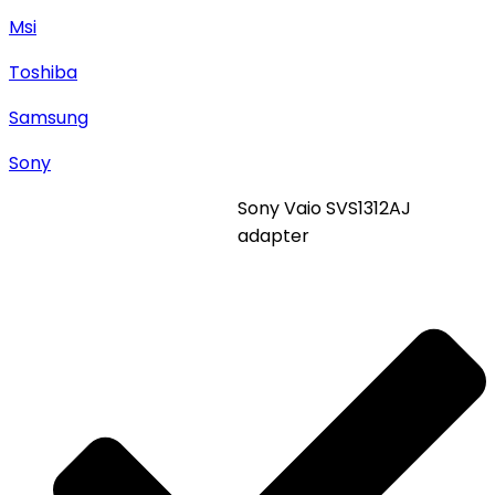
Msi
Toshiba
Samsung
Sony
Sony Vaio SVS1312AJ
adapter