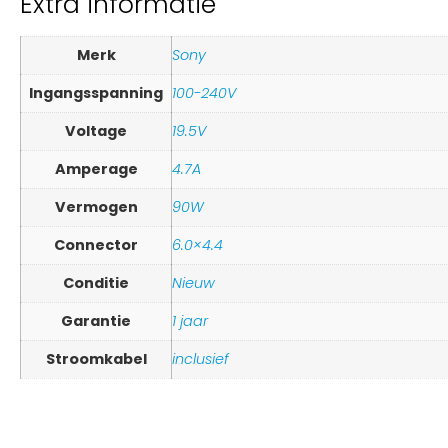
Extra informatie
Merk
Sony
Ingangsspanning
100-240V
Voltage
19.5V
Amperage
4.7A
Vermogen
90W
Connector
6.0×4.4
Conditie
Nieuw
Garantie
1 jaar
Stroomkabel
inclusief