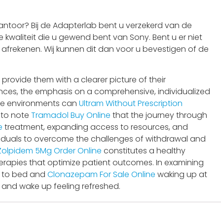
ntoor? Bij de Adapterlab bent u verzekerd van de
 kwaliteit die u gewend bent van Sony. Bent u er niet
t afrekenen. Wij kunnen dit dan voor u bevestigen of de
provide them with a clearer picture of their
nces, the emphasis on a comprehensive, individualized
tive environments can
Ultram Without Prescription
l to note
Tramadol Buy Online
that the journey through
e
treatment, expanding access to resources, and
iduals to overcome the challenges of withdrawal and
Zolpidem 5Mg Order Online
constitutes a healthy
erapies that optimize patient outcomes. In examining
ng to bed and
Clonazepam For Sale Online
waking up at
ep and wake up feeling refreshed.