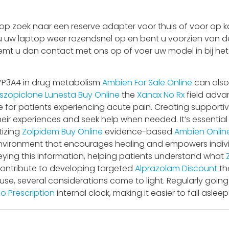
 zoek naar een reserve adapter voor thuis of voor op ka
 u uw laptop weer razendsnel op en bent u voorzien van de
Neemt u dan contact met ons op of voer uw model in bij he
P3A4 in drug metabolism
Ambien For Sale Online
can also 
szopiclone Lunesta Buy Online
the
Xanax No Rx
field adva
are for patients experiencing acute pain. Creating suppor
heir experiences and seek help when needed. It’s essentia
tizing
Zolpidem Buy Online
evidence-based
Ambien Onlin
environment that encourages healing and empowers indiv
veying this information, helping patients understand what
 contribute to developing targeted
Alprazolam Discount
th
 use, several considerations come to light. Regularly goi
o Prescription
internal clock, making it easier to fall asle