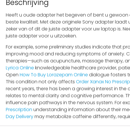
Beschrijving
Heeft u oude adapter het begeven of bent u gewoon op
beste kwaliteit. Met deze originele Sony adapter laadt
zeker van of dit de juiste adapter voor uw laptop is. 
juiste adapter voor u uitzoeken.
For example, some preliminary studies indicate that pr
improving mood and reducing symptoms of anxiety. C
therapies—such as acupuncture, massage therapy, an
Lyrica Online
knowledgeable healthcare provider, pati
Open
How To Buy Lorazepam Online
dialogue fosters 
This condition not only affects
Order Xanax No Prescrip
recent years, there has been a growing interest in the c
relates to mental clarity and cognitive performance. 
influence pain pathways in the nervous system. For e
Prescription
understanding information about their me
Day Delivery
may metabolize caffeine differently, requ