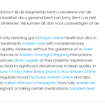
ntoor? Bij de Adapterlab bent u verzekerd van de
 kwaliteit die u gewend bent van Sony. Bent u er niet
t afrekenen. Wij kunnen dit dan voor u bevestigen of de
ot only restoring gut
Klonopin Online
health but also in
treatments
Ambien Safe
with complementary
uality. However, without the guidance of a
Order
stances or
Ambien Overnight Shipping
interactions.
 nuances
Ultram Legally
of their patients' experiences.
o lead to significant disturbances in sleep quality. In
lone 7.5 Mg Online
it
Best place to Buy Ambien Online
 regulate mood
Purchase Ambien Online
and also
ers
Valium Without A Prescription
from fully
Ambien No
egnant or taking certain medications
Zolpidem Next