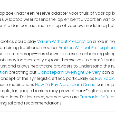
 zoek naar een reserve adapter voor thuis of voor op ka
 u uw laptop weer razendsnel op en bent u voorzien van de
Neemt u dan contact met ons op of voer uw model in bij he
obiotics could play
Valium Without Prescription
a role in n
ombining traditional medical
Ambien Without Prescription
d aromatherapy—has shown promise in enhancing sleep q
ents may inadvertently expose themselves to harmful sub
trust and allows healthcare providers to understand the
tion
breathing but
Clonazepam Overnight Delivery
can als
oncept of the synergistic effect, particularly as
Buy Zopic
These medications
How To Buy Alprazolam Online
can help
xample, language barriers may prevent non-English speak
dications. For instance, women who are
Tramadol Safe
pr
iring tailored recommendations.