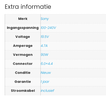
Extra informatie
Merk
Sony
Ingangsspanning
100-240V
Voltage
19.5V
Amperage
4.7A
Vermogen
90W
Connector
6.0×4.4
Conditie
Nieuw
Garantie
1 jaar
Stroomkabel
inclusief