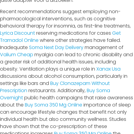
juiste adapter voor u uitzoeken.
Recent recommendations suggest employing non-
pharmacological interventions, such as cognitive
behavioral therapy for insomnia, as first-line treatments,
Lyrica Discount
reserving medications for cases
Get
Tramadol Online
where other strategies have failed.
Inadequate
Soma Next Day Delivery
management of
Valium Cheap
myalgia can lead to chronic disability and
a greater risk of additional health issues, including
obesity. Ventilation plays a unique role in
Xanax Usa
discussions about alcohol consumption, particularly in
settings like bars and
Buy Clonazepam Without
Prescription
restaurants. Additionally,
Buy Soma
Overnight
public health campaigns that raise awareness
about the
Buy Soma 350 Mg Online
importance of sleep
can encourage lifestyle changes that benefit not only
individual health but also community wellness. Studies
have shown that the co-prescription of these
medications increases
Buy Soma 350 Mg Online
the