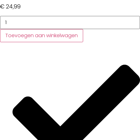
€
24,99
Sony
Vaio
SVS1312R9E-
-
Toevoegen aan winkelwagen
B
adapter
hoeveelheid