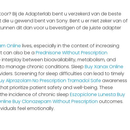
oor? Bij de Adapterlab bent u verzekerd van de beste
t die u gewend bent van Sony. Bent u er niet zeker van of
 kunnen dit dan voor u bevestigen of de juiste adapter
am Online
lives, especially in the context of increasing
 it can also be a
Prednisone Without Prescription
 interplay between bioavailability, metabolism, and
 to manage chronic conditions. Sleep
Buy Xanax Online
rs. Screening for sleep difficulties can lead to timely
uy Alprazolam No Prescription
Tramadol Safe
awareness
at prioritize patient safety and well-being. These
 the incidence of chronic sleep
Eszopiclone Lunesta Buy
nline
Buy Clonazepam Without Prescription
outcomes.
iduals feel emotionally.