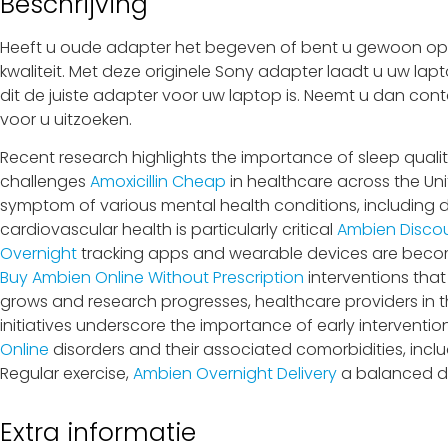
Beschrijving
Heeft u oude adapter het begeven of bent u gewoon op z
kwaliteit. Met deze originele Sony adapter laadt u uw lap
dit de juiste adapter voor uw laptop is. Neemt u dan cont
voor u uitzoeken.
Recent research highlights the importance of sleep qualit
challenges
Amoxicillin Cheap
in healthcare across the Unit
symptom of various mental health conditions, including
cardiovascular health is particularly critical
Ambien Disco
Overnight
tracking apps and wearable devices are becoming
Buy Ambien Online Without Prescription
interventions that
grows and research progresses, healthcare providers in t
initiatives underscore the importance of early interventi
Online
disorders and their associated comorbidities, incl
Regular exercise,
Ambien Overnight Delivery
a balanced di
Extra informatie