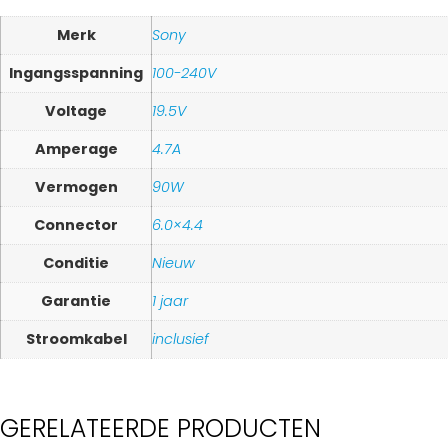
Merk
Sony
Ingangsspanning
100-240V
Voltage
19.5V
Amperage
4.7A
Vermogen
90W
Connector
6.0×4.4
Conditie
Nieuw
Garantie
1 jaar
Stroomkabel
inclusief
GERELATEERDE PRODUCTEN