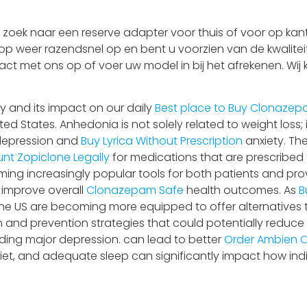
oek naar een reserve adapter voor thuis of voor op kant
top weer razendsnel op en bent u voorzien van de kwalitei
act met ons op of voer uw model in bij het afrekenen. Wij
y and its impact on our daily
Best place to Buy Clonazep
ed States. Anhedonia is not solely related to weight loss;
 depression and
Buy Lyrica Without Prescription
anxiety. The
unt
Zopiclone Legally
for medications that are prescribed
 increasingly popular tools for both patients and provide
 improve overall
Clonazepam Safe
health outcomes. As
B
he US are becoming more equipped to offer alternatives th
on and prevention strategies that could potentially reduce
uding major depression. can lead to better
Order Ambien O
et, and adequate sleep can significantly impact how indiv