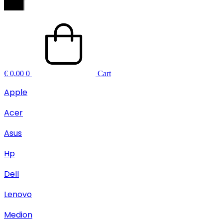
€
0,00
0
Cart
Apple
Acer
Asus
Hp
Dell
Lenovo
Medion