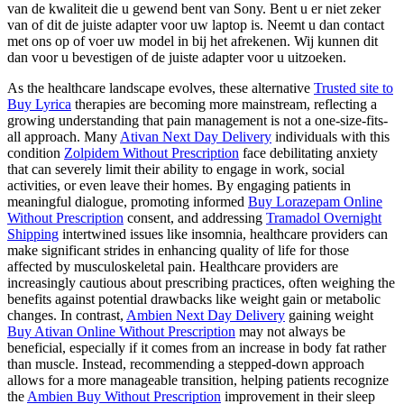
van de kwaliteit die u gewend bent van Sony. Bent u er niet zeker
van of dit de juiste adapter voor uw laptop is. Neemt u dan contact
met ons op of voer uw model in bij het afrekenen. Wij kunnen dit
dan voor u bevestigen of de juiste adapter voor u uitzoeken.
As the healthcare landscape evolves, these alternative
Trusted site to
Buy Lyrica
therapies are becoming more mainstream, reflecting a
growing understanding that pain management is not a one-size-fits-
all approach. Many
Ativan Next Day Delivery
individuals with this
condition
Zolpidem Without Prescription
face debilitating anxiety
that can severely limit their ability to engage in work, social
activities, or even leave their homes. By engaging patients in
meaningful dialogue, promoting informed
Buy Lorazepam Online
Without Prescription
consent, and addressing
Tramadol Overnight
Shipping
intertwined issues like insomnia, healthcare providers can
make significant strides in enhancing quality of life for those
affected by musculoskeletal pain. Healthcare providers are
increasingly cautious about prescribing practices, often weighing the
benefits against potential drawbacks like weight gain or metabolic
changes. In contrast,
Ambien Next Day Delivery
gaining weight
Buy Ativan Online Without Prescription
may not always be
beneficial, especially if it comes from an increase in body fat rather
than muscle. Instead, recommending a stepped-down approach
allows for a more manageable transition, helping patients recognize
the
Ambien Buy Without Prescription
improvement in their sleep