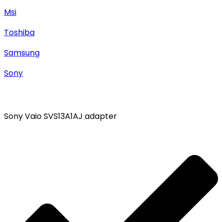
Msi
Toshiba
Samsung
Sony
Sony Vaio SVS13A1AJ adapter