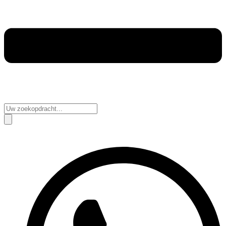
Search
...