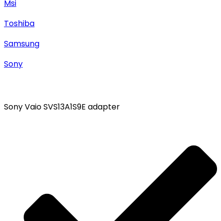
Msi
Toshiba
Samsung
Sony
Sony Vaio SVS13A1S9E adapter