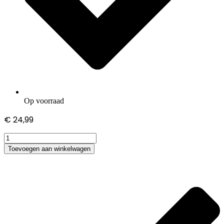
Op voorraad
€
24,99
Sony
Vaio
Toevoegen aan winkelwagen
SVS13A1S9E
adapter
hoeveelheid