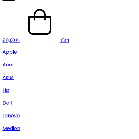
€
0,00
0
Cart
Apple
Acer
Asus
Hp
Dell
Lenovo
Medion