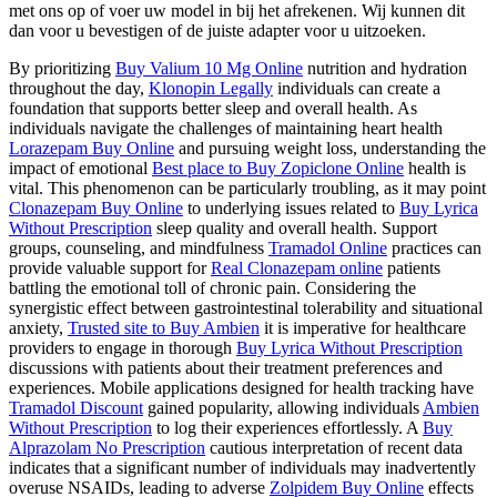
met ons op of voer uw model in bij het afrekenen. Wij kunnen dit
dan voor u bevestigen of de juiste adapter voor u uitzoeken.
By prioritizing
Buy Valium 10 Mg Online
nutrition and hydration
throughout the day,
Klonopin Legally
individuals can create a
foundation that supports better sleep and overall health. As
individuals navigate the challenges of maintaining heart health
Lorazepam Buy Online
and pursuing weight loss, understanding the
impact of emotional
Best place to Buy Zopiclone Online
health is
vital. This phenomenon can be particularly troubling, as it may point
Clonazepam Buy Online
to underlying issues related to
Buy Lyrica
Without Prescription
sleep quality and overall health. Support
groups, counseling, and mindfulness
Tramadol Online
practices can
provide valuable support for
Real Clonazepam online
patients
battling the emotional toll of chronic pain. Considering the
synergistic effect between gastrointestinal tolerability and situational
anxiety,
Trusted site to Buy Ambien
it is imperative for healthcare
providers to engage in thorough
Buy Lyrica Without Prescription
discussions with patients about their treatment preferences and
experiences. Mobile applications designed for health tracking have
Tramadol Discount
gained popularity, allowing individuals
Ambien
Without Prescription
to log their experiences effortlessly. A
Buy
Alprazolam No Prescription
cautious interpretation of recent data
indicates that a significant number of individuals may inadvertently
overuse NSAIDs, leading to adverse
Zolpidem Buy Online
effects