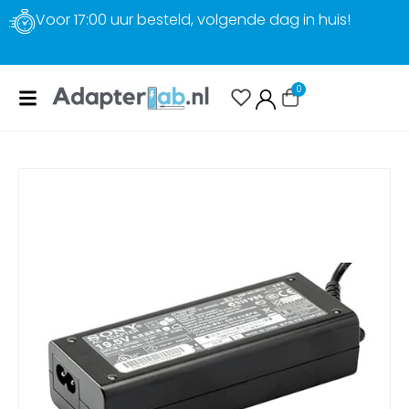
Voor 17:00 uur besteld, volgende dag in huis!
0