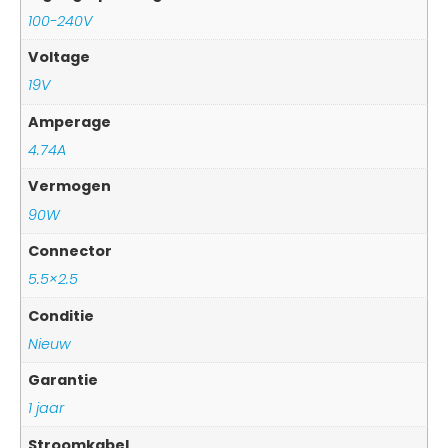
100-240V
Voltage
19V
Amperage
4.74A
Vermogen
90W
Connector
5.5×2.5
Conditie
Nieuw
Garantie
1 jaar
Stroomkabel