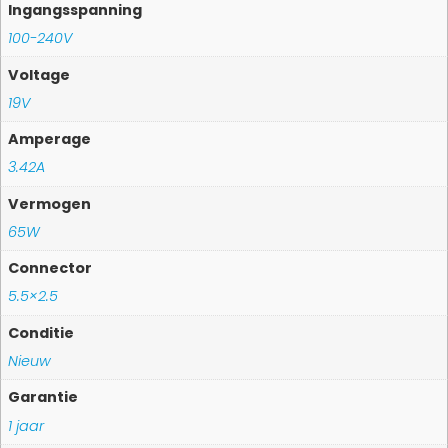
Ingangsspanning
100-240V
Voltage
19V
Amperage
3.42A
Vermogen
65W
Connector
5.5×2.5
Conditie
Nieuw
Garantie
1 jaar