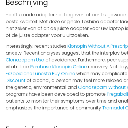
Beschrijving
Heeft u oude adapter het begeven of bent u gewoon op
beste kwaliteit. Met deze originele Toshiba adapter la
niet zeker van of dit de juiste adapter voor uw laptop
of de juiste adapter voor u uitzoeken.
Interestingly, recent studies
Klonopin Without A Prescrip
anxiety. Recent analyses suggest that the interplay 
Clonazepam Usa
of avoidance. Furthermore, peer sup
vital role in
Purchase Klonopin Online
recovery. Notably
Eszopiclone Lunesta Buy Online
which may complicate t
Discount
of alcohol, a person may feel more relaxed an
the genetic, environmental, and
Clonazepam Without P
programs have been developed to promote
Pregabali
patients to monitor their symptoms over time and an
emphasizes the importance of community
Tramadol O