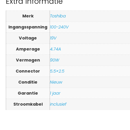
Extra informatie
Merk
Toshiba
Ingangsspanning
100-240V
Voltage
19V
Amperage
4.74A
Vermogen
90W
Connector
5.5×2.5
Conditie
Nieuw
Garantie
1 jaar
Stroomkabel
inclusief