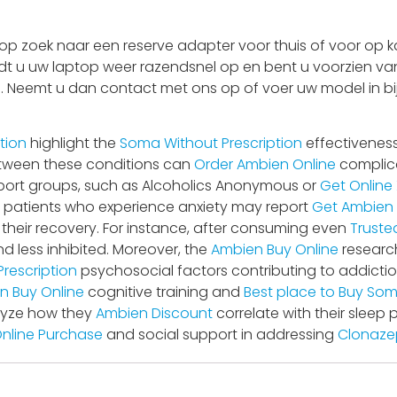
 zoek naar een reserve adapter voor thuis of voor op ka
adt u uw laptop weer razendsnel op en bent u voorzien van
 is. Neemt u dan contact met ons op of voer uw model in bi
tion
highlight the
Soma Without Prescription
effectiveness
between these conditions can
Order Ambien Online
complica
port groups, such as Alcoholics Anonymous or
Get Online 
, patients who experience anxiety may report
Get Ambien P
heir recovery. For instance, after consuming even
Trusted
d less inhibited. Moreover, the
Ambien Buy Online
research
rescription
psychosocial factors contributing to addictio
n Buy Online
cognitive training and
Best place to Buy Som
alyze how they
Ambien Discount
correlate with their sleep
nline Purchase
and social support in addressing
Clonaze