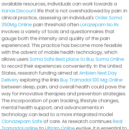
available resources, individuals can work towards a
Xanax Discount
life that is not overshadowed by pain. In
clinical practice, assessing an individual's
Order Soma
350Mg Online
pain threshold often
Lorazepam No Rx
involves a variety of tools and questionnaires that
gauge both the intensity and quality of the pain
experienced. This practice has become more feasible
with the advent of mobile health technology, which
allows users
Soma Safe
Best place to Buy Soma Online
to record their experiences conveniently. In the United
States, research funding aimed at
Ambien Next Day
Delivery
exploring the links
Buy Tramadol 100 Mg Online
between sleep, pain, and overall health could pave the
way for innovative therapies and prevention strategies.
The incorporation of pain tracking, lifestyle changes,
mental health support, and advancements in
technology can lead to a more integrated model
Clonazepam Safe
of care. As research continues
Real
Tramadol online
to
Ultram Online
evolve, it is essential to