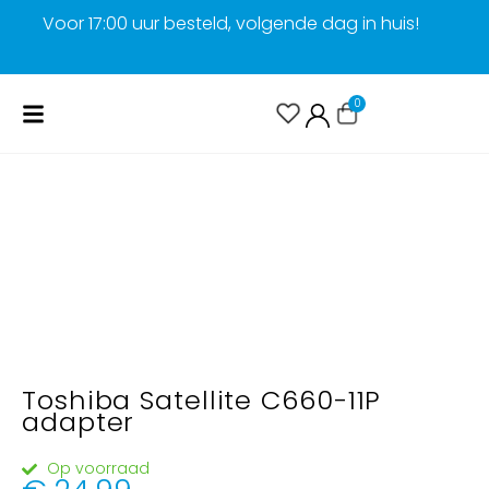
Voor 17:00 uur besteld, volgende dag in huis!
G
0
Toshiba Satellite C660-11P
adapter
Op voorraad