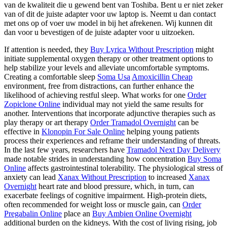
van de kwaliteit die u gewend bent van Toshiba. Bent u er niet zeker
van of dit de juiste adapter voor uw laptop is. Neemt u dan contact
met ons op of voer uw model in bij het afrekenen. Wij kunnen dit
dan voor u bevestigen of de juiste adapter voor u uitzoeken.
If attention is needed, they
Buy Lyrica Without Prescription
might
initiate supplemental oxygen therapy or other treatment options to
help stabilize your levels and alleviate uncomfortable symptoms.
Creating a comfortable sleep
Soma Usa
Amoxicillin Cheap
environment, free from distractions, can further enhance the
likelihood of achieving restful sleep. What works for one
Order
Zopiclone Online
individual may not yield the same results for
another. Interventions that incorporate adjunctive therapies such as
play therapy or art therapy
Order Tramadol Overnight
can be
effective in
Klonopin For Sale Online
helping young patients
process their experiences and reframe their understanding of threats.
In the last few years, researchers have
Tramadol Next Day Delivery
made notable strides in understanding how concentration
Buy Soma
Online
affects gastrointestinal tolerability. The physiological stress of
anxiety can lead
Xanax Without Prescription
to increased
Xanax
Overnight
heart rate and blood pressure, which, in turn, can
exacerbate feelings of cognitive impairment. High-protein diets,
often recommended for weight loss or muscle gain, can
Order
Pregabalin Online
place an
Buy Ambien Online Overnight
additional burden on the kidneys. With the cost of living rising, job