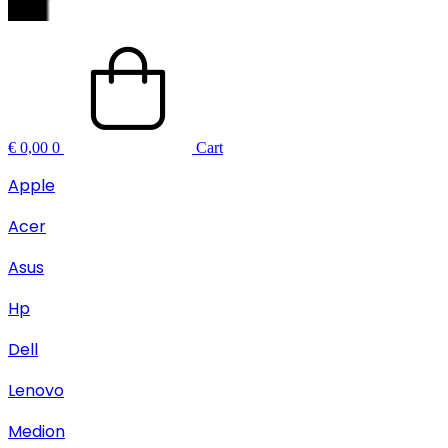
€
0,00
0
Cart
Apple
Acer
Asus
Hp
Dell
Lenovo
Medion