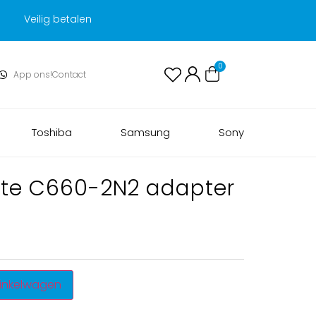
Veilig betalen
0
App ons!
Contact
Toshiba
Samsung
Sony
lite C660-2N2 adapter
inkelwagen