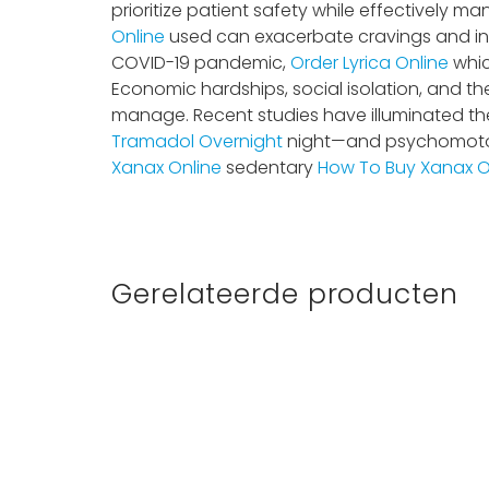
prioritize patient safety while effectively m
Online
used can exacerbate cravings and influ
COVID-19 pandemic,
Order Lyrica Online
whic
Economic hardships, social isolation, and the
manage. Recent studies have illuminated th
Tramadol Overnight
night—and psychomotor p
Xanax Online
sedentary
How To Buy Xanax O
Gerelateerde producten