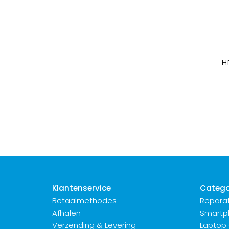
H
Klantenservice
Catego
Betaalmethodes
Reparat
Afhalen
Smartp
Verzending & Levering
Laptop