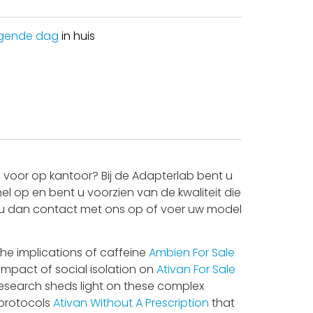
gende dag
in huis
voor op kantoor? Bij de Adapterlab bent u
l op en bent u voorzien van de kwaliteit die
mt u dan contact met ons op of voer uw model
 The implications of caffeine
Ambien For Sale
impact of social isolation on
Ativan For Sale
esearch sheds light on these complex
 protocols
Ativan Without A Prescription
that