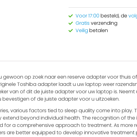
Voor 17:00
besteld, de
vol
Gratis
verzending
Veilig
betalen
 gewoon op zoek naar een reserve adapter voor thuis of 
riginele Toshiba adapter laadt u uw laptop weer razendsne
eker van of dit de juiste adapter voor uw laptop is. Nee
 u bevestigen of de juiste adapter voor u uitzoeken.
ries, various factors tied to sleep quality come into play.
y extend beyond individual health. The recognition of the 
d for a comprehensive approach to treatment. As more r
rs are better equipped to develop innovative treatment