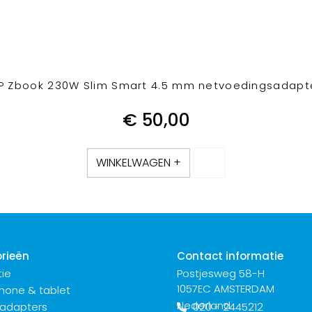
P Zbook 230W Slim Smart 4.5 mm netvoedingsadapt
€
50,00
WINKELWAGEN +
rieën
Contact informatie
ie
Postjesweg 58-H
1057EC AMSTERDAM
hone & tablet
Nederland
 adapters
020 - 2445212