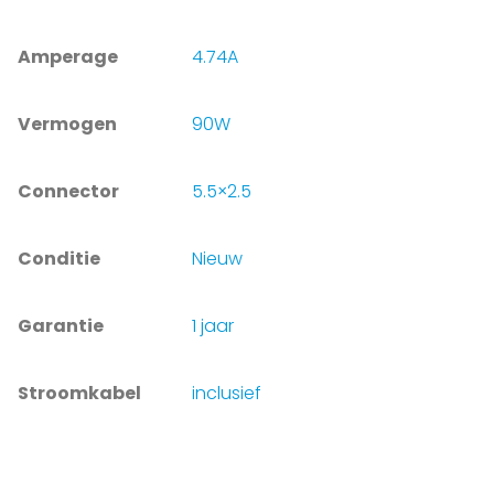
Amperage
4.74A
Vermogen
90W
Connector
5.5×2.5
Conditie
Nieuw
Garantie
1 jaar
Stroomkabel
inclusief