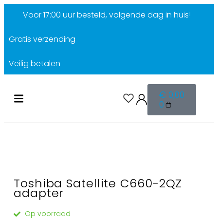
Voor 17:00 uur besteld, volgende dag in huis!
Gratis verzending
Veilig betalen
€
0,00
0
Toshiba Satellite C660-2QZ
adapter
Op voorraad