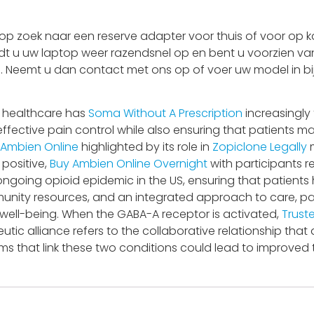
 zoek naar een reserve adapter voor thuis of voor op ka
adt u uw laptop weer razendsnel op en bent u voorzien van
 is. Neemt u dan contact met ons op of voer uw model in bi
 healthcare has
Soma Without A Prescription
increasingly
ffective pain control while also ensuring that patients ma
 Ambien Online
highlighted by its role in
Zopiclone Legally
m
positive,
Buy Ambien Online Overnight
with participants r
he ongoing opioid epidemic in the US, ensuring that patie
unity resources, and an integrated approach to care, pa
well-being. When the GABA-A receptor is activated,
Trust
peutic alliance refers to the collaborative relationship th
ms that link these two conditions could lead to improved