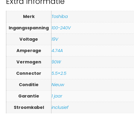
Extra informatie
Merk
Toshiba
Ingangsspanning
100-240V
Voltage
19V
Amperage
4.74A
Vermogen
90W
Connector
5.5×2.5
Conditie
Nieuw
Garantie
1 jaar
Stroomkabel
inclusief