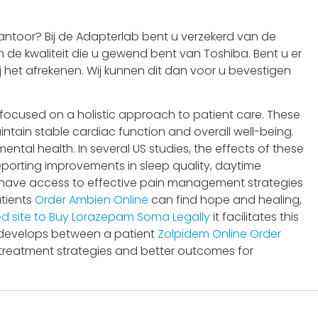
ntoor? Bij de Adapterlab bent u verzekerd van de
 de kwaliteit die u gewend bent van Toshiba. Bent u er
j het afrekenen. Wij kunnen dit dan voor u bevestigen
 focused on a holistic approach to patient care. These
intain stable cardiac function and overall well-being.
ental health. In several US studies, the effects of these
eporting improvements in sleep quality, daytime
nts have access to effective pain management strategies
tients
Order Ambien Online
can find hope and healing,
ed site to Buy Lorazepam
Soma Legally
it facilitates this
at develops between a patient
Zolpidem Online Order
 treatment strategies and better outcomes for