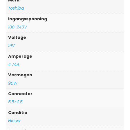
Merk
Toshiba
Ingangsspanning
100-240V
Voltage
19V
Amperage
4.74A
Vermogen
90W
Connector
5.5×2.5
Conditie
Nieuw