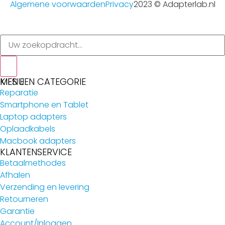
Algemene voorwaarden
Privacy
2023 © Adapterlab.nl
MENU
KIES EEN CATEGORIE
Reparatie
Smartphone en Tablet
Laptop adapters
Oplaadkabels
Macbook adapters
KLANTENSERVICE
Betaalmethodes
Afhalen
Verzending en levering
Retourneren
Garantie
Account/Inloggen