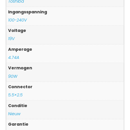
Toshiba
Ingangsspanning
100-240V
Voltage
19V
Amperage
4.74A
Vermogen
90W
Connector
5.5×2.5
Conditie
Nieuw
Garantie