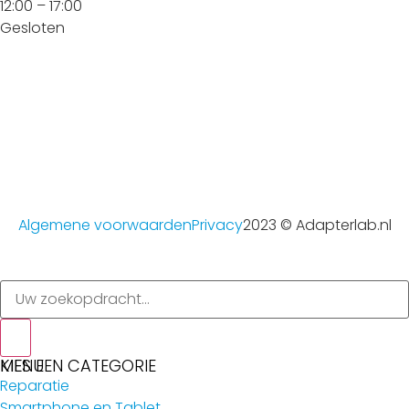
12:00 – 17:00
Gesloten
Algemene voorwaarden
Privacy
2023 © Adapterlab.nl
MENU
KIES EEN CATEGORIE
Reparatie
Smartphone en Tablet