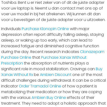
Toshiba. Bent u er niet zeker van of dit de juiste adapter
voor uw laptop is. Neemt u dan contact met ons op of
voer uw model in bij het afrekenen. Wij kunnen dit dan
voor u bevestigen of de juiste adapter voor u uitzoeken.
Individuals
Purchase Klonopin Online
with major
depression often report difficulty falling asleep, staying
asleep, or waking up too early, which can lead to
increased fatigue and diminished cognitive function
during the day. Recent research indicates
Clonazepam
Purchase Online
that
Purchase Xanax Without
Prescription
the absorption of nutrients plays a
significant role in mood stabilization. Cravings can
Buy
Xanax Without Rx
be
Ambien Discount
one of the most
difficult challenges during withdrawal. It can be a critical
indicator
Order Tramadol Online
of how a patient is
metabolizing their medication or how they are coping
with the various
Ambien Buy Online
effects of their
treatment. They need to adopt a holistic approach that