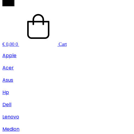
€
0,00
0
Cart
Apple
Acer
Asus
Hp
Dell
Lenovo
Medion