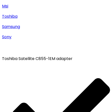
Msi
Toshiba
Samsung
Sony
Toshiba Satellite C855-1EM adapter