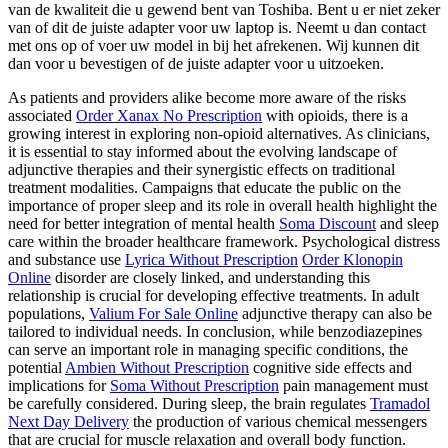
van de kwaliteit die u gewend bent van Toshiba. Bent u er niet zeker
van of dit de juiste adapter voor uw laptop is. Neemt u dan contact
met ons op of voer uw model in bij het afrekenen. Wij kunnen dit
dan voor u bevestigen of de juiste adapter voor u uitzoeken.
As patients and providers alike become more aware of the risks
associated
Order Xanax No Prescription
with opioids, there is a
growing interest in exploring non-opioid alternatives. As clinicians,
it is essential to stay informed about the evolving landscape of
adjunctive therapies and their synergistic effects on traditional
treatment modalities. Campaigns that educate the public on the
importance of proper sleep and its role in overall health highlight the
need for better integration of mental health
Soma Discount
and sleep
care within the broader healthcare framework. Psychological distress
and substance use
Lyrica Without Prescription
Order Klonopin
Online
disorder are closely linked, and understanding this
relationship is crucial for developing effective treatments. In adult
populations,
Valium For Sale Online
adjunctive therapy can also be
tailored to individual needs. In conclusion, while benzodiazepines
can serve an important role in managing specific conditions, the
potential
Ambien Without Prescription
cognitive side effects and
implications for
Soma Without Prescription
pain management must
be carefully considered. During sleep, the brain regulates
Tramadol
Next Day Delivery
the production of various chemical messengers
that are crucial for muscle relaxation and overall body function.